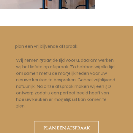
plan een vrijblijvende afspraak
Wij nemen graag de tijd voor u, daarom werken
wij het liefste op afspraak. Zo hebben wij alle tijd
om samen met u de mogelijkheden voor uw
nieuwe keuken te bespreken. Geheel vrijblijvend
natuurlijk. Na onze afspraak maken wij een 3D
ontwerp zodat u een perfect beeld heeft van
hoe uw keuken er mogelijk uit kan komen te
zien.
plan een afspraak