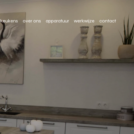
keukens
over ons
apparatuur
werkwijze
contact