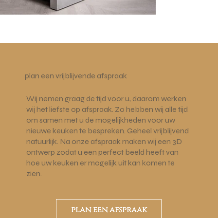
plan een vrijblijvende afspraak
Wij nemen graag de tijd voor u, daarom werken
wij het liefste op afspraak. Zo hebben wij alle tijd
om samen met u de mogelijkheden voor uw
nieuwe keuken te bespreken. Geheel vrijblijvend
natuurlijk. Na onze afspraak maken wij een 3D
ontwerp zodat u een perfect beeld heeft van
hoe uw keuken er mogelijk uit kan komen te
zien.
plan een afspraak