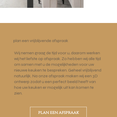
plan een vrijblijvende afspraak
Wij nemen graag de tijd voor u, daarom werken
wij het liefste op afspraak. Zo hebben wij alle tijd
om samen met u de mogelijkheden voor uw
nieuwe keuken te bespreken. Geheel vrijblijvend
natuurlijk. Na onze afspraak maken wij een 3D
ontwerp zodat u een perfect beeld heeft van
hoe uw keuken er mogelijk uit kan komen te
zien.
plan een afspraak