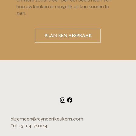
hoe uw keuken er mogelijk uit kan komen te
zien.
plan een afspraak
algemeen@reynaertkeukens.com
Tel: +31 114-740144